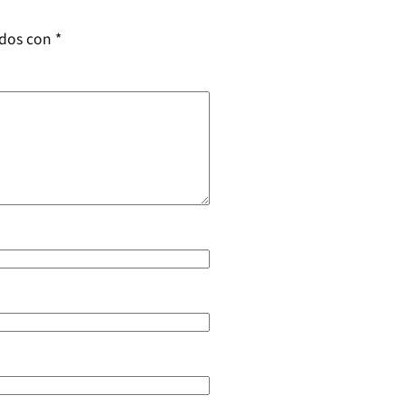
ados con
*