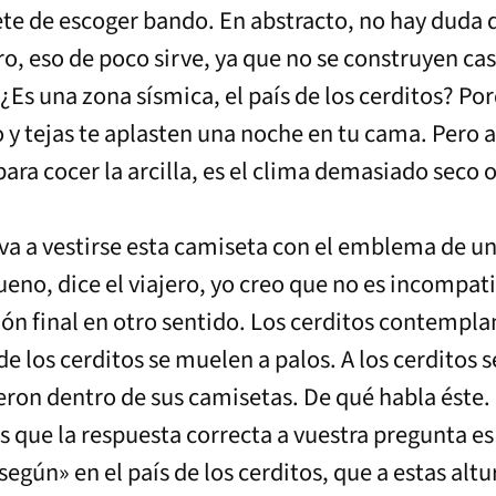
rete de escoger bando. En abstracto, no hay duda d
laro, eso de poco sirve, ya que no se construyen c
¿Es una zona sísmica, el país de los cerditos? Por
lo y tejas te aplasten una noche en tu cama. Pero
ara cocer la arcilla, es el clima demasiado seco o 
va a vestirse esta camiseta con el emblema de un
ueno, dice el viajero, yo creo que no es incompati
ión final en otro sentido. Los cerditos contemplan
los cerditos se muelen a palos. A los cerditos se
eron dentro de sus camisetas. De qué habla éste.
 es que la respuesta correcta a vuestra pregunta es
egún» en el país de los cerditos, que a estas alt