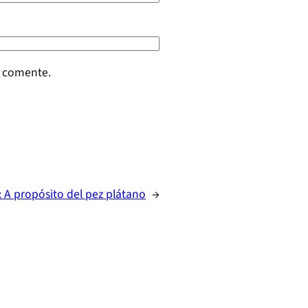
e comente.
:
A propósito del pez plátano
→