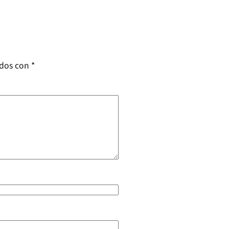
ados con
*