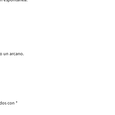
do un arcano.
ados con
*