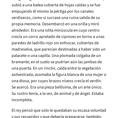
subió a una batea cubierta de hojas caídas y se fue
empujando él mismo la pértiga por los canales
verdisecos, como si surcase una ruina salida de su
propia memoria. Desembarcó en una orilla y miró
alrededor. Era una islita minúscula en cuyo centro
crecía un corro apretado de cipreses en torno a unas
paredes de ladrillo rojo sin enfoscar, cubiertas de
madreselva, que parecían destinadas a haber sido un
palacete o una capilla. Una plomada colgaba de un
bramante; en el suelo se pudrían aún las jambas de
una puerta. En un rincón, caída entre la vegetación
asilvestrada, asomaba la figura blanca de una mujer o
una diosa, por cuyos brazos níveos crecía el verdín.
Se acercó. Era una pieza bellísima, de un arte único.
Su rostro tenía, a la vez, de animal y de ángel. Estaba
incompleta.
El rey pensó que solo le quedaban su escasa voluntad
y sus recuerdos y que debería prepararse, también,