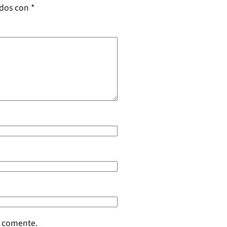
ados con
*
e comente.